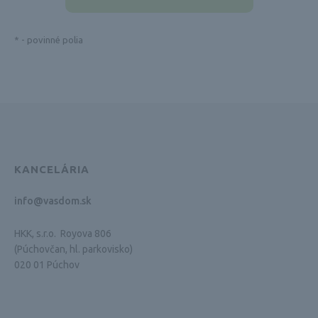
*
- povinné polia
KANCELÁRIA
info@vasdom.sk
HKK, s.r.o. Royova 806
(Púchovčan, hl. parkovisko)
020 01 Púchov