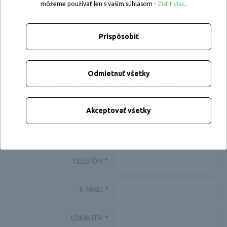
môžeme používať len s vaším súhlasom -
Zistiť viac
.
Prispôsobiť
Kontaktujte nás
Odmietnuť všetky
Na čísle +421 907 845 591 alebo pomocou formulára.
Akceptovať všetky
MENO A PRIEZVISKO:
TELEFÓN:
*
E-MAIL:
*
LOKALITA:
*