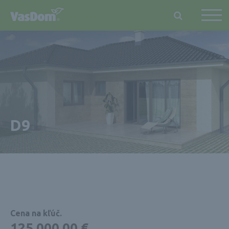
D9
Cena na kľúč.
125 000,00 €