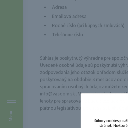
Adresa
Emailová adresa
Rodné číslo (pri kúpnych zmluvách)
Telefónne číslo
Súhlas je poskytnutý výhradne pre spoločno
Uvedené osobné údaje sú poskytnuté výhr
zodpovedania jeho otázok ohľadom služieb
poskytovaný na obdobie 3 mesiacov od dňa
spracovaním osobných údajov môžete kedy
info@vasdom.sk . V prípade odvolania sú
lehoty pre spracovanie budú tieto údaje 
platnou legislatívou, pokiaľ sa subjekt ú
Súbory cookies použ
stránok. Niektoré