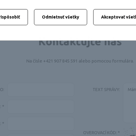
rispôsobiť
Odmietnuť všetky
Akceptovať všet
Kontaktujte nás
Na čísle +421 907 845 591 alebo pomocou formulára.
O:
TEXT SPRÁVY:
:
*
:
*
OVEROVACÍ KÓD:
*