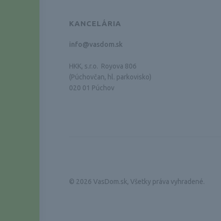
KANCELÁRIA
info@vasdom.sk
HKK, s.r.o. Royova 806
(Púchovčan, hl. parkovisko)
020 01 Púchov
© 2026 VasDom.sk, Všetky práva vyhradené.