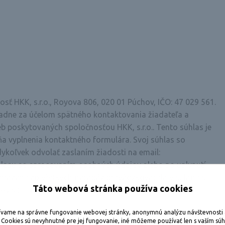
sť HKK, s.r.o., Royova 806, 020 01 Púchov, IČO: 47 029 561.
adne za účelom spätného kontaktovania žiadateľa a
 poskytovaných spoločnosťou HKK, s.r.o.. Tento súhlas je
 vyplnenia kontaktného formulára. Svoj súhlas so
koľvek odvolať zaslaním žiadosti na email:
hlasu so spracovaním osobných údajov alebo po uplynutí
vymazané zo všetkých databáz prevádzkovateľa v súlade s
Táto webová stránka používa cookies
dajov s prevádzkovateľom nedohodne inak.
ívame na správne fungovanie webovej stránky, anonymnú analýzu návštevnosti a
 Cookies sú nevyhnutné pre jej fungovanie, iné môžeme používať len s vaším sú