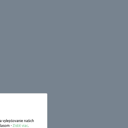
 vylepšovanie našich
hlasom -
Zistiť viac
.