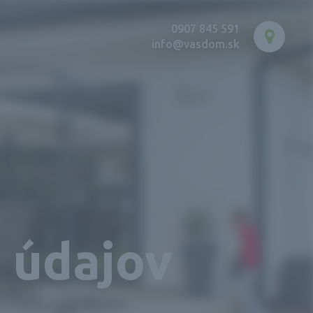
0907 845 591
info@vasdom.sk
 údajov